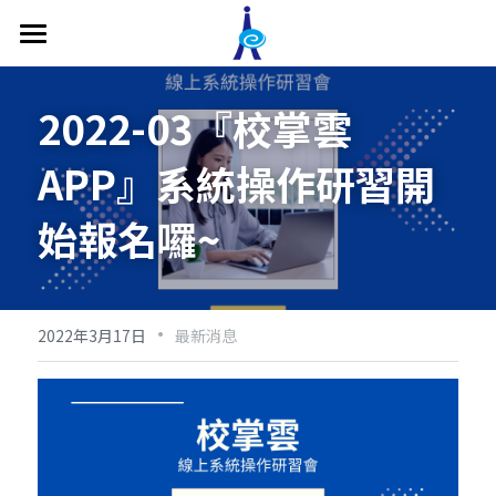
關於我們
2022-03『校掌雲
補習班管理系統
APP』系統操作研習開
功能介紹
始報名囉~
價格方案
補習班教務管理
補習班收費帳務管理
補教系統專欄
補習班形象網站
·
影片專區
2022年3月17日
最新消息
補習班專屬APP
最新消息
主管端APP
聯繫我們
老師端APP