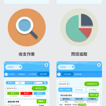
收支作業
問班追蹤