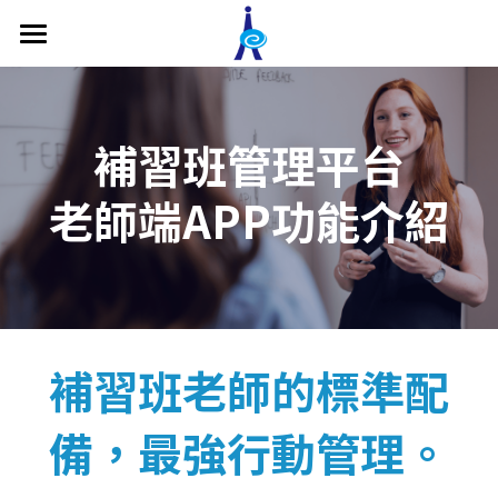
關於我們
補習班管理系統
補習班管理平台
功能介紹
老師端APP功能介紹
價格方案
補習班教務管理
補習班收費帳務管理
補教系統專欄
補習班形象網站
影片專區
補習班老師的標準配
補習班專屬APP
最新消息
備，最強行動管理。
主管端APP
聯繫我們
老師端APP