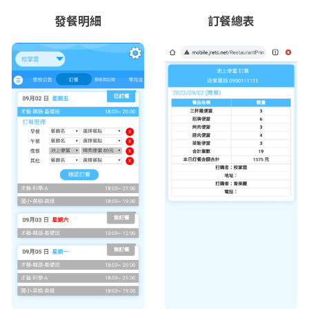
發餐明細
訂餐總表