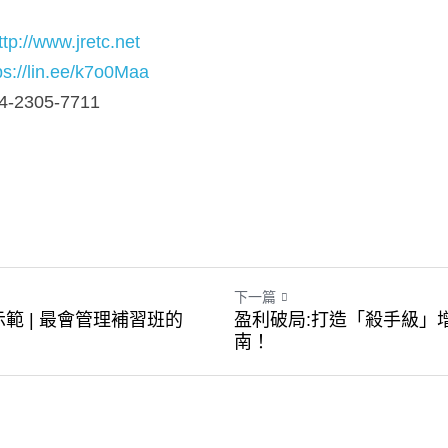
ttp://www.jretc.net
ps://lin.ee/k7o0Maa
305-7711
下一篇
範 | 最會管理補習班的APP
盈利破局:打造「殺手級」
南！