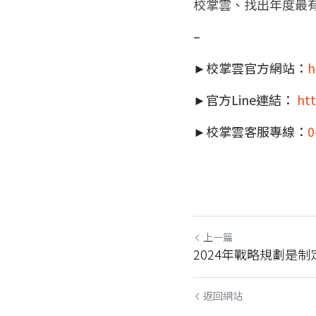
校掌雲、找出年度最
–
►校掌雲官方網站：
h
►官方Line連結： 
htt
►校掌雲客服專線：
0
上一篇
2024年戰略規劃是
返回網站