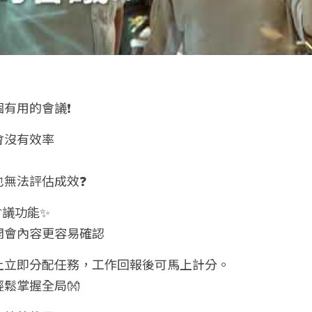
有用的會議❗
開會沒有效率
也無法評估成效❓
會議功能✨
開會內容更容易確認
上立即分配任務，工作回報後可馬上計分。
鬆掌握全局👐