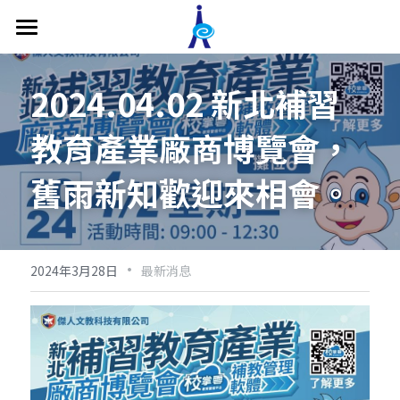
關於我們
2024.04.02 新北補習
補習班管理系統
教育產業廠商博覽會，
功能介紹
舊雨新知歡迎來相會。
價格方案
補習班教務管理
補習班收費帳務管理
補教系統專欄
補習班形象網站
·
影片專區
2024年3月28日
最新消息
補習班專屬APP
最新消息
主管端APP
聯繫我們
老師端APP