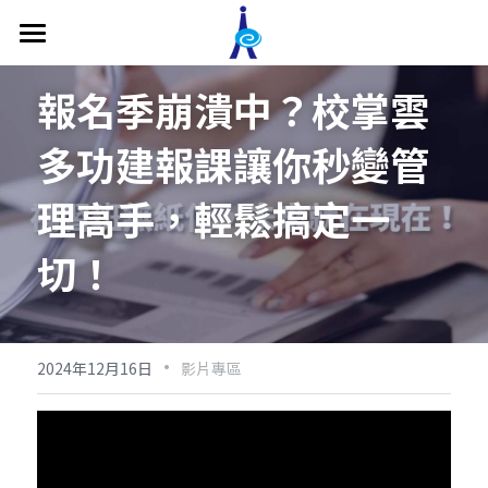
關於我們
報名季崩潰中？校掌雲
補習班管理系統
多功建報課讓你秒變管
功能介紹
理高手，輕鬆搞定一
價格方案
補習班教務管理
切！
補習班收費帳務管理
補教系統專欄
補習班形象網站
影片專區
·
2024年12月16日
影片專區
補習班專屬APP
最新消息
主管端APP
聯繫我們
老師端APP