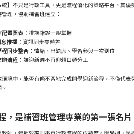
系統】不只是行政工具，更是流程優化的策略平台。其優
時管理，協助補習班建立：
室配置圖表
：排課錯誤一眼掌握
訊息推播
：資訊同步零時差
歷程同步整合
：情緒、出缺席、學習參與一次到位
交辦流程
：讓迎新週不再仰賴口頭分工
教環境中，能否有條不紊地完成開學迎新流程，不僅代表
願。
程，是補習班管理專業的第一張名片
自教師，營運效率則來自行政流程的成熟度。開學週，是