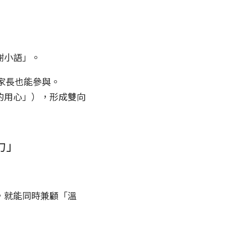
謝小語」。
家長也能參與。
的用心」），形成雙向
力」
，就能同時兼顧「溫