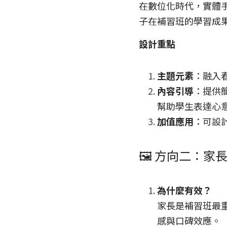
在數位化時代，實體
子在補習班的學習成
設計重點
主題元素
：融入
內容引導
：提供
幫助學生表達心
加值應用
：可設
🖼️ 方向二：
為什麼有效？
家長是補習班最
感與口碑效應。