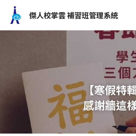
傑人校掌雲 補習班管理系統
【寒假特
感謝牆這