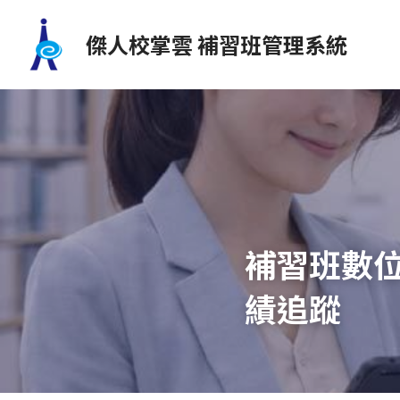
傑人校掌雲 補習班管理系統
補習班數
績追蹤