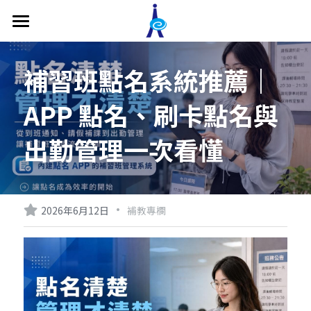
關於我們
補習班點名系統推薦｜
補習班管理系統
APP 點名、刷卡點名與
功能介紹
出勤管理一次看懂
價格方案
補習班教務管理
補習班收費帳務管理
補教系統專欄
補習班形象網站
·
影片專區
2026年6月12日
補教專欄
補習班專屬APP
最新消息
主管端APP
聯繫我們
老師端APP