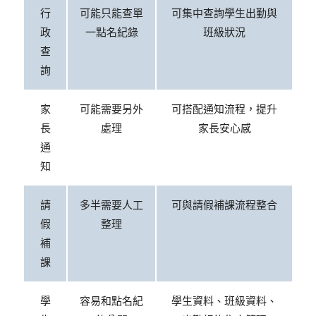
行
可能只能查單
可集中查詢學生出勤與
政
一點名紀錄
班級狀況
查
詢
家
可能需要另外
可搭配通知流程，提升
長
處理
家長安心感
通
知
請
多半需要人工
可與請假補課流程整合
假
整理
補
課
學
容易和點名紀
學生資料、班級資料、