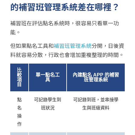
的補習班管理系統差在哪裡？
補習班在評估點名系統時，很容易只看單一功
能。
但如果點名工具和
補習班管理系統
分開，日後資
料就容易分散，行政也會增加重複整理的時間。
比
較
單一點名工
內建點名 APP 的補習
項
具
班管理系統
目
點
可記錄學生到
可記錄到班，並串接學
名
班狀況
生與班級資料
操
作