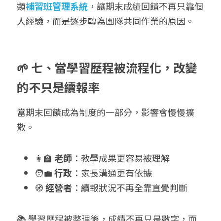
類
補習班管理系統
，讓期末成績回饋不再只靠個
人經驗，而是逐步轉為團隊共同作業的原因。
🌱 七、當學習歷程被流程化，改變
的不只是續報率
當期末回饋成為制度的一部分，影響會慢慢擴
散。
👩‍🏫 
老師
：教學成果更容易被理解
🧑‍💼 
行政
：家長溝通更有依據
🧭 
經營者
：續報狀況不再全靠直覺判斷
📚 學習歷程被整理後，成績不再只是數字，而