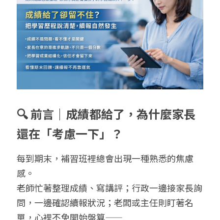
學生家長端APP
補習班常用硬體設備
Mcall 接送廣播
🔍 前言｜成績都給了，為什麼家長
還在「考慮一下」？
每到期末，補習班裡總會出現一種熟悉的焦慮
感。
老師忙著整理成績、寫講評；行政一邊接家長詢
問，一邊確認續報狀況；老闆或主任則盯著名
單，心裡不免開始盤算——