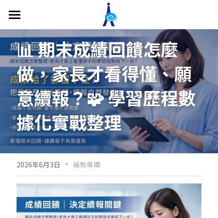
關於我們
📊 期末成績回饋怎麼
補習班管理系統
做，家長才看得懂、願
功能介紹
意續報？🧩 學習歷程數
價格方案
補習班教務管理
據化實戰整理
補習班收費帳務管理
補教系統專欄
補習班形象網站
影片專區
·
2026年6月3日
補教專欄
補習班專屬APP
最新消息
主管端APP
聯繫我們
老師端APP